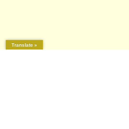
Translate »
Welkom bij Moeder de Gans
in Teuven